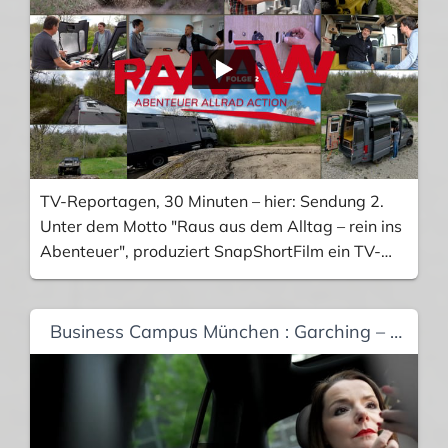
Sprache zu den weiteren Filmen der DV
Immobiliengruppe passen und doch eigenständig
sein. 3 Drehtage, 2 x Kamera, 1 x Audio und
Drohnenaufnahmen. Zudem wurden 9
unterschiedliche Teaser erstellt. 50" Teaser in
16:9 und 20" Teaser in 9:16. Konzept: SPRIT
Werbeagentur.
TV-Reportagen, 30 Minuten – hier: Sendung 2.
Unter dem Motto "Raus aus dem Alltag – rein ins
Abenteuer", produziert SnapShortFilm ein TV-
Magazin, dass sich mit Themen wie "Fernreise-
Mobile", Camping-Fahrzeuge, Offroader,
Abenteuerreisen, Equipment, Elektromobilität,
Business Campus München : Garching – Teaserkonzept!
Zubehör und Technik" beschäftigt. Produziert
wird vorwiegend auf dem 11 Hektar großen
Event-Gelände der Firma Pro-Log in Bad
Kissingen, die auch die Messe "Abenteuer und