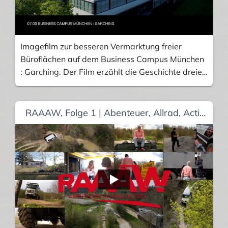
Imagefilm zur besseren Vermarktung freier
Büroflächen auf dem Business Campus München
: Garching. Der Film erzählt die Geschichte dreier
unterschiedlicher Personen (Mitarbeiter einer
Firma) und damit unterschiedlicher Perspektiven
auf den Business Campus. So lernen wir den
RAAAW, Folge 1 | Abenteuer, Allrad, Action – Offroad-Reportage im TV
Business Campus in all seinen Facetten kennen.
Musik und Style im Kino-Look. Drei Drehtage, 2
Kameras, 1 x Ton, Drohnenaufnahmen