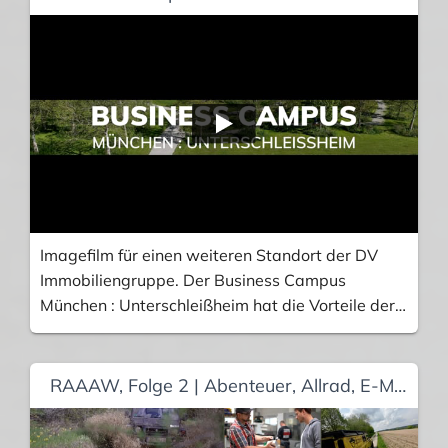
Imagefilm für einen weiteren Standort der DV
Immobiliengruppe. Der Business Campus
München : Unterschleißheim hat die Vorteile der
guten Erreichbarkeit, ausgezeichneter
Infrastruktur und der sehr kreativen und
indivudell zu gestaltenden Büroflächen. Themen,
RAAAW, Folge 2 | Abenteuer, Allrad, E-Mobilität und Technik – die TV-Offroad-Reportage
die im Imagefilm besonders hervorzuheben
waren. Zudem sollte der Film in Optik und