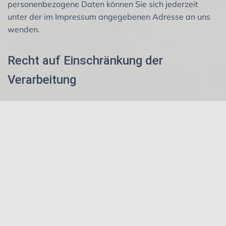
personenbezogene Daten können Sie sich jederzeit
unter der im Impressum angegebenen Adresse an uns
wenden.
Recht auf Einschränkung der
Verarbeitung
Sie haben das Recht, die Einschränkung der
Verarbeitung Ihrer personenbezogenen Daten zu
verlangen. Hierzu können Sie sich jederzeit unter der im
Impressum angegebenen Adresse an uns wenden. Das
Recht auf Einschränkung der Verarbeitung besteht in
folgenden Fällen: Wenn Sie die Richtigkeit Ihrer bei uns
gespeicherten personenbezogenen Daten bestreiten,
benötigen wir in der Regel Zeit, um dies zu überprüfen.
Für die Dauer der Prüfung haben Sie das Recht, die
Einschränkung der Verarbeitung Ihrer