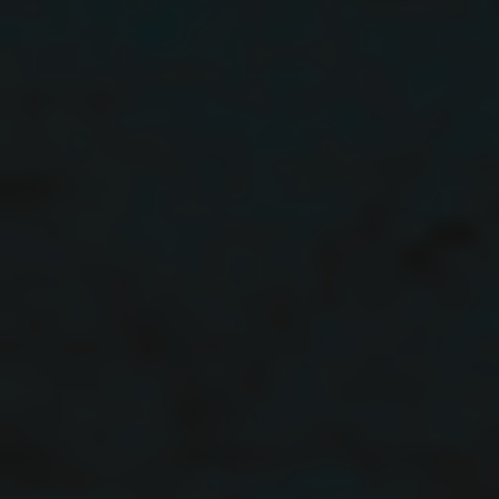
H
A
L
T
E
N