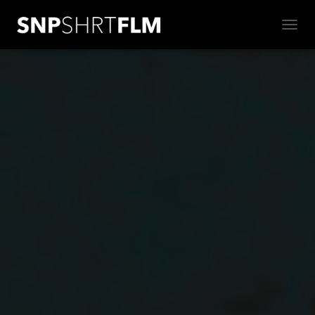
N
A
V
I
G
A
T
I
O
N
U
M
S
C