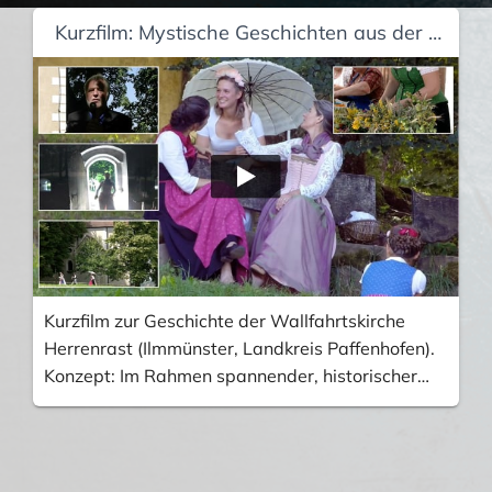
Kurzfilm: Mystische Geschichten aus der Holledau
Kurzfilm zur Geschichte der Wallfahrtskirche
Herrenrast (Ilmmünster, Landkreis Paffenhofen).
Konzept: Im Rahmen spannender, historischer
Geschichten werden Region, Kultur, Brauchtum,
Sehenswürdigkeiten bis Trachten vorgestellt und
inszeniert. Diese Kurzgeschichte ist geschrieben
und erzählt von Rainer Haiplik. Sie entstammt